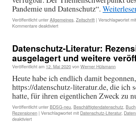
Pandemie und Datenschutz“.
Weiterles
Veröffentlicht unter
Allgemeines
,
Zeitschrift
|
Verschlagwortet mi
für
Kommentare deaktiviert
DVD-
PM:
„Die
Datenschutz-Literatur: Rezen
DatenschutzNachrichten
ausgelagert und weitere veröff
2/2020
zu
Veröffentlicht am
12. Mai 2020
von
Werner Hülsmann
Corona
sind
Heute habe ich endlich damit begonnen
da!“
https://datenschutz-literatur.de, die ich 
hatte, für ihren eigentlichen Zweck zu n
Veröffentlicht unter
BDSG-neu
,
Beschäftigtendatenschutz
,
Buch
Rezensionen
|
Verschlagwortet mit
Datenschutz-Literatur
,
Datens
für
deaktiviert
Datenschutz-
Literatur: