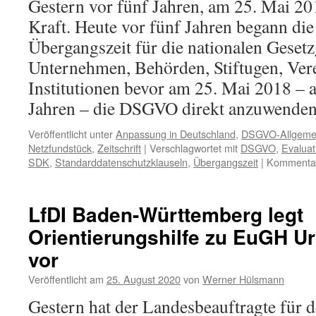
Gestern vor fünf Jahren, am 25. Mai 2
Kraft. Heute vor fünf Jahren begann die
Übergangszeit für die nationalen Gesetz
Unternehmen, Behörden, Stiftugen, Vere
Institutionen bevor am 25. Mai 2018 – a
Jahren – die DSGVO direkt anzuwenden
Veröffentlicht unter
Anpassung in Deutschland
,
DSGVO-Allgeme
Netzfundstück
,
Zeitschrift
|
Verschlagwortet mit
DSGVO
,
Evaluat
SDK
,
Standarddatenschutzklauseln
,
Übergangszeit
|
Kommentare
LfDI Baden-Württemberg legt
Orientierungshilfe zu EuGH Ur
vor
Veröffentlicht am
25. August 2020
von
Werner Hülsmann
Gestern hat der Landesbeauftragte für 