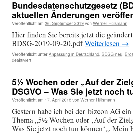
Rezensionen
Bundesdatenschutzgesetz (BD
ausgelagert
aktuellen Änderungen veröffen
und
weitere
Veröffentlicht am
26. September 2019
von
Werner Hülsmann
veröffentlicht
Hier finden Sie bereits jetzt die geänd
BDSG-2019-09-20.pdf
Weiterlesen
→
Veröffentlicht unter
Anpassung in Deutschland
,
BDSG-neu
,
Bro
für
deaktiviert
Bundesdatenschutzgesetz
(BDSG)
mit
5½ Wochen oder „Auf der Ziel
den
DSGVO – Was Sie jetzt noch t
aktuellen
Änderungen
Veröffentlicht am
17. April 2018
von
Werner Hülsmann
veröffentlicht
Gestern habe ich bei der bizcon AG ei
Thema „5½ Wochen oder ‚Auf der Ziel
Was Sie jetzt noch tun können‘„. Mein