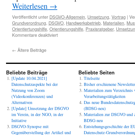
Weiterlesen
→
Veröffentlicht unter
DSGVO-Allgemein
,
Umsetzung
,
Vortrag
|
Ve
Grundverordnung
,
DSGVO
,
Handwerksbetrieb
,
Materialien
,
Must
Orientiertungshilfe
,
Orientierungshilfe
,
Praxisratgeber
,
Umsetzu
für
Kommentare deaktiviert
[Update]
Umsetzung
←
Ältere Beiträge
der
DSGVO
im
Verein,
Beliebte Beiträge
Beliebte Seiten
in
[Update 10.04.2021]
Titelseite
der
Datenschutzaspekte bei der
Bisher erschienene Newslette
NGO,
Nutzung von Zoom
Materialien zum Verzeichnis 
in
(Videokonferenzen) und
Verarbeitungstätigkeiten
der
Alternativen
Das neue Bundesdatenschutzg
Initiative
[Update] Umsetzung der DSGVO
(BDSG-neu)
im Verein, in der NGO, in der
Materialien zur DSGVO und
Initiative
BDSG-neu
DSGVO-Synopse mit
Entstehungsgeschichte der E
Gegenüberstellung der Artikel und
Datenschutz-Grundverordnun