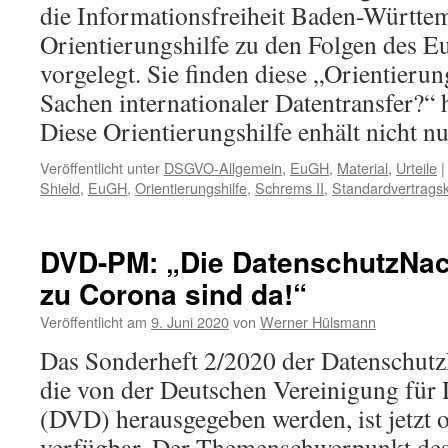
die Informationsfreiheit Baden-Württe
Orientierungshilfe zu den Folgen des E
vorgelegt. Sie finden diese „Orientierung
Sachen internationaler Datentransfer?“ 
Diese Orientierungshilfe enhält nicht 
Veröffentlicht unter
DSGVO-Allgemein
,
EuGH
,
Material
,
Urteile
|
Shield
,
EuGH
,
Orientierungshilfe
,
Schrems II
,
Standardvertragsk
DVD-PM: „Die DatenschutzNac
zu Corona sind da!“
Veröffentlicht am
9. Juni 2020
von
Werner Hülsmann
Das Sonderheft 2/2020 der Datenschut
die von der Deutschen Vereinigung für 
(DVD) herausgegeben werden, ist jetzt 
verfügbar. Der Themenschwerpunkt des 