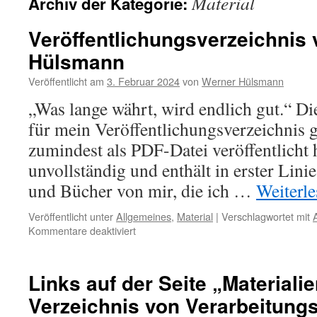
Material
Archiv der Kategorie:
Veröffentlichungsverzeichnis
Hülsmann
Veröffentlicht am
3. Februar 2024
von
Werner Hülsmann
„Was lange währt, wird endlich gut.“ Di
für mein Veröffentlichungsverzeichnis g
zumindest als PDF-Datei veröffentlicht 
unvollständig und enthält in erster Lini
und Bücher von mir, die ich …
Weiterl
Veröffentlicht unter
Allgemeines
,
Material
|
Verschlagwortet mit
A
für
Kommentare deaktiviert
Veröffentlichungsverzeichnis
von
Werner
Links auf der Seite „Materiali
Hülsmann
Verzeichnis von Verarbeitungs