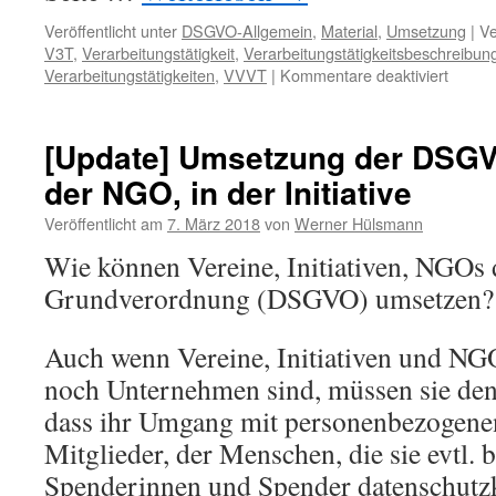
Veröffentlicht unter
DSGVO-Allgemein
,
Material
,
Umsetzung
|
Ve
V3T
,
Verarbeitungstätigkeit
,
Verarbeitungstätigkeitsbeschreibun
für
Verarbeitungstätigkeiten
,
VVVT
|
Kommentare deaktiviert
DSGVO
verlink
auf
[Update] Umsetzung der DSGVO
Datens
der NGO, in der Initiative
Guru
wg.
Veröffentlicht am
7. März 2018
von
Werner Hülsmann
22
Muster
Wie können Vereine, Initiativen, NGOs
für
Grundverordnung (DSGVO) umsetzen?
Verarb
:-)
Auch wenn Vereine, Initiativen und N
noch Unternehmen sind, müssen sie den
dass ihr Umgang mit personenbezogenen
Mitglieder, der Menschen, die sie evtl. b
Spenderinnen und Spender datenschutz