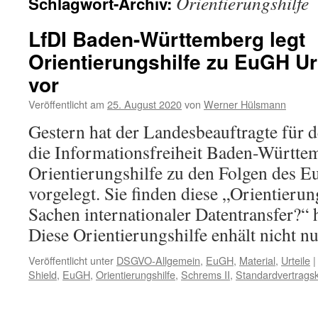
Orientierungshilfe
Schlagwort-Archiv:
LfDI Baden-Württemberg legt
Orientierungshilfe zu EuGH Ur
vor
Veröffentlicht am
25. August 2020
von
Werner Hülsmann
Gestern hat der Landesbeauftragte für 
die Informationsfreiheit Baden-Württe
Orientierungshilfe zu den Folgen des E
vorgelegt. Sie finden diese „Orientierung
Sachen internationaler Datentransfer?“ 
Diese Orientierungshilfe enhält nicht 
Veröffentlicht unter
DSGVO-Allgemein
,
EuGH
,
Material
,
Urteile
|
Shield
,
EuGH
,
Orientierungshilfe
,
Schrems II
,
Standardvertragsk