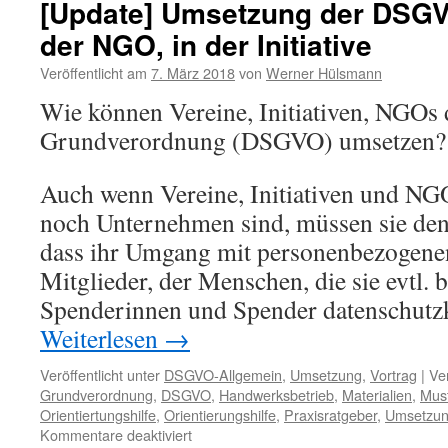
[Update] Umsetzung der DSGVO
der NGO, in der Initiative
Veröffentlicht am
7. März 2018
von
Werner Hülsmann
Wie können Vereine, Initiativen, NGOs
Grundverordnung (DSGVO) umsetzen?
Auch wenn Vereine, Initiativen und N
noch Unternehmen sind, müssen sie den
dass ihr Umgang mit personenbezogenen
Mitglieder, der Menschen, die sie evtl. b
Spenderinnen und Spender datenschutz
Weiterlesen
→
Veröffentlicht unter
DSGVO-Allgemein
,
Umsetzung
,
Vortrag
|
Ve
Grundverordnung
,
DSGVO
,
Handwerksbetrieb
,
Materialien
,
Must
Orientiertungshilfe
,
Orientierungshilfe
,
Praxisratgeber
,
Umsetzu
für
Kommentare deaktiviert