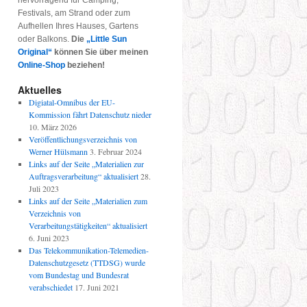
hervorragend für Camping,
Festivals, am Strand oder zum
Aufhellen Ihres Hauses, Gartens
oder Balkons.
Die
„Little Sun
Original“
können Sie über meinen
Online-Shop
beziehen!
Aktuelles
Digiatal-Omnibus der EU-
Kommission fährt Datenschutz nieder
10. März 2026
Veröffentlichungsverzeichnis von
Werner Hülsmann
3. Februar 2024
Links auf der Seite „Materialien zur
Auftragsverarbeitung“ aktualisiert
28.
Juli 2023
Links auf der Seite „Materialien zum
Verzeichnis von
Verarbeitungstätigkeiten“ aktualisiert
6. Juni 2023
Das Telekommunikation-Telemedien-
Datenschutzgesetz (TTDSG) wurde
vom Bundestag und Bundesrat
verabschiedet
17. Juni 2021