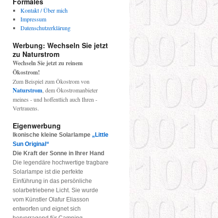
Formales
Kontakt / Über mich
Impressum
Datenschutzerklärung
Werbung: Wechseln Sie jetzt
zu Naturstrom
Wechseln Sie jetzt zu reinem
Ökostrom!
Zum Beispiel zum Ökostrom von
Naturstrom
, dem Ökostromanbieter
meines - und hoffentlich auch Ihren -
Vertrauens.
Eigenwerbung
Ikonische kleine Solarlampe
„Little
Sun Original“
Die Kraft der Sonne in Ihrer Hand
Die legendäre hochwertige tragbare
Solarlampe ist die perfekte
Einführung in das persönliche
solarbetriebene Licht. Sie wurde
vom Künstler Olafur Eliasson
entworfen und eignet sich