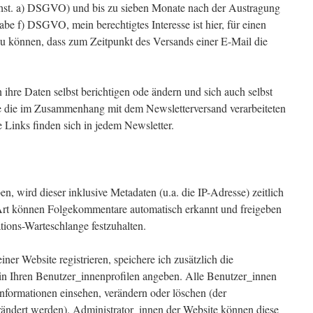
chst. a) DSGVO) und bis zu sieben Monate nach der Austragung
abe f) DSGVO, mein berechtigtes Interesse ist hier, für einen
 können, dass zum Zeitpunkt des Versands einer E-Mail die
hre Daten selbst berichtigen ode ändern und sich auch selbst
e die im Zusammenhang mit dem Newsletterversand verarbeiteten
 Links finden sich in jedem Newsletter.
 wird dieser inklusive Metadaten (u.a. die IP-Adresse) zeitlich
 Art können Folgekommentare automatisch erkannt und freigeben
ations-Warteschlange festzuhalten.
ner Website registrieren, speichere ich zusätzlich die
e in Ihren Benutzer_innenprofilen angeben. Alle Benutzer_innen
Informationen einsehen, verändern oder löschen (der
ändert werden). Administrator_innen der Website können diese