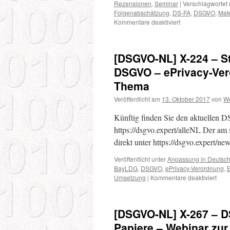
Rezensionen
,
Seminar
|
Verschlagwortet 
zur
Folgenabschätzung
,
DS-FA
,
DSGVO
,
Mate
Videoüberwachung
für
Kommentare deaktiviert
–
[DSGVO-
Musterformular
NL]
Beantragung
X-
der
[DSGVO-NL] X-224 – S
154
Auskunft
–
DSGVO – ePrivacy-Vero
Materialen
Thema
zur
AV,
Veröffentlicht am
13. Oktober 2017
von
W
DS-
FA
Künftig finden Sie den aktuellen 
und
https://dsgvo.expert/alleNL Der am 
V3T
direkt unter https://dsgvo.expert/ne
übersichtlich
sortiert
Veröffentlicht unter
Anpassung in Deutsc
–
BayLDG
,
DSGVO
,
ePrivacy-Verordnung
,
BayLDA
für
Umsetzung
|
Kommentare deaktiviert
stellt
[DS
Muster
NL]
für
X-
Auftragsverarbeit
[DSGVO-NL] X-267 – DS
224
vor
–
Papiere – Webinar zur
–