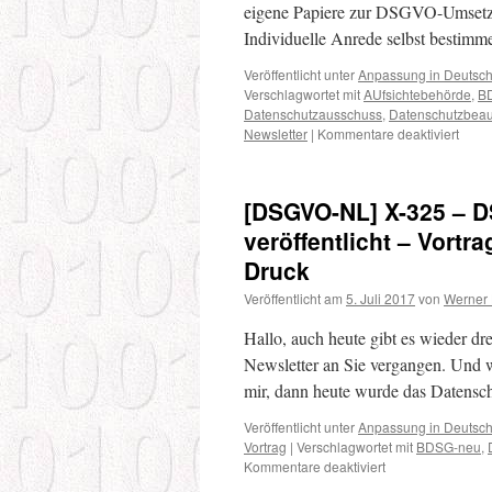
eigene Papiere zur DSGVO-Umsetzu
zur
DSGVO
Individuelle Anrede selbst besti
–
„Multistakeholder
Veröffentlicht unter
Anpassung in Deutsc
expert
Verschlagwortet mit
AUfsichtebehörde
,
B
group“
Datenschutzausschuss
,
Datenschutzbeau
der
für
Newsletter
|
Kommentare deaktiviert
EU-
[DSG
Kommission
NL]
zur
X-
[DSGVO-NL] X-325 – 
DSGVO
283
–
veröffentlicht – Vortr
DSAn
Druck
EU
auf
Veröffentlicht am
5. Juli 2017
von
Werner
engli
–
Hallo, auch heute gibt es wieder dr
Weite
Newsletter an Sie vergangen. Und w
DS-
mir, dann heute wurde das Datens
Aufsi
mit
Veröffentlicht unter
Anpassung in Deutsc
eige
Vortrag
|
Verschlagwortet mit
BDSG-neu
,
Papi
für
Kommentare deaktiviert
–
[DSGVO-
Newsl