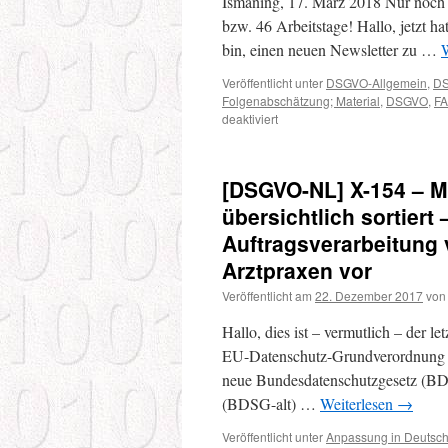
Ismaning, 17. März 2018 Nur noch 
bzw. 46 Arbeitstage! Hallo, jetzt 
bin, einen neuen Newsletter zu …
W
Veröffentlicht unter
DSGVO-Allgemein
,
DS
Folgenabschätzung; Material
,
DSGVO
,
F
für
deaktiviert
[DSGVO-
NL]
X-
[DSGVO-NL] X-154 – M
68
–
übersichtlich sortiert
Neue
Auftragsverarbeitung 
Rubrik:
FAQ
Arztpraxen vor
–
Veröffentlicht am
22. Dezember 2017
von
14
Entwürfe
Hallo, dies ist – vermutlich – der l
für
Landesdatenschutzgesetze-
EU-Datenschutz-Grundverordnung (D
Materialien
neue Bundesdatenschutzgesetz (BDS
zur
(BDSG-alt) …
Weiterlesen
→
DS-
FA
Veröffentlicht unter
Anpassung in Deutsc
&