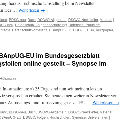
ng heraus Technische Umstellung beim Newsletter –
mmen Der …
Weiterlesen
→
hland
,
BDSG-neu
,
Buch
,
DSGVO-Allgemein
,
DSGVO-Newsletter
,
Material
|
DSG-neu
,
Datenschutz-Folgenabschätzung
,
Datenschutzaufsicht
,
ftragte
,
Datenschutzkonferenz
,
DSAnpUG-EU
,
DSGVO
,
DSK
,
Kurzpapier
,
VO-
DSAnpUG-EU im Bundesgesetzblatt
agsfolien online gestellt – Synopse im
pUG-
 Hülsmann
sch
ei Informationen: a) 25 Tage sind nun seit meinem letzten
re
ie versprochen erhalten Sie heute einen weiteren Newsletter von
chutz-Anpassungs- und -umsetzungsgesetz – EU …
Weiterlesen
→
chtsbehörden
hland
,
BDSG-neu
,
Buch
,
DSGVO-Allgemein
,
DSGVO-Newsletter
,
Material
,
nen
DSAnpUG-EU
,
DSGVO
,
Folgen
,
Hochschulen
,
Synopse
,
Universitäten
|
eren
etterumstellung