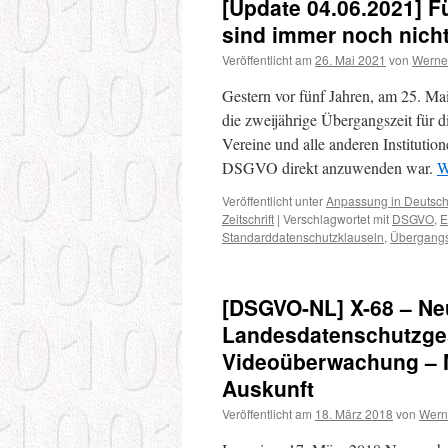
[Update 04.06.2021] 
sind immer noch nich
Veröffentlicht am
26. Mai 2021
von
Werne
Gestern vor fünf Jahren, am 25. Ma
die zweijährige Übergangszeit für 
Vereine und alle anderen Institutio
DSGVO direkt anzuwenden war.
W
Veröffentlicht unter
Anpassung in Deutsc
Zeitschrift
|
Verschlagwortet mit
DSGVO
,
E
Standarddatenschutzklauseln
,
Übergangs
[DSGVO-NL] X-68 – Neu
Landesdatenschutzgese
Videoüberwachung – M
Auskunft
Veröffentlicht am
18. März 2018
von
Wern