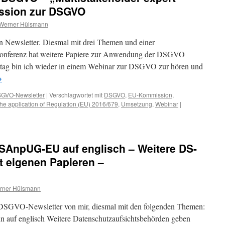
dardvertragsklauseln,
ssion zur DSGVO
H
Werner Hülsmann
VO
en Newsletter. Diesmal mit drei Themen und einer
vacy-
konferenz hat weitere Papiere zur Anwendung der DSGVO
rdnung
tag bin ich wieder in einem Webinar zur DSGVO zur hören und
fizierung
→
GVO-Newsletter
|
Verschlagwortet mit
DSGVO
,
EU-Kommission
,
tiges
the application of Regulation (EU) 2016/679
,
Umsetzung
,
Webinar
|
ma
SAnpUG-EU auf englisch – Weitere DS-
t eigenen Papieren –
rner Hülsmann
n DSGVO-Newsletter von mir, diesmal mit den folgenden Themen:
auf englisch Weitere Datenschutzaufsichtsbehörden geben