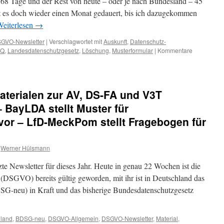
68 Tage und der Rest von heute – oder je nach Bundesland – 45
nicht
gemacht
hat es doch wieder einen Monat gedauert, bis ich dazugekommen
eiterlesen
→
GVO-Newsletter
|
Verschlagwortet mit
Auskunft
,
Datenschutz-
AQ
,
Landesdatenschutzgesetz
,
Löschung
,
Musterformular
|
Kommentare
aterialen zur AV, DS-FA und V3T
 – BayLDA stellt Muster für
vor – LfD-MeckPom stellt Fragebogen für
Werner Hülsmann
etzte Newsletter für dieses Jahr. Heute in genau 22 Wochen ist die
SGVO) bereits gültig geworden, mit ihr ist in Deutschland das
G-neu) in Kraft und das bisherige Bundesdatenschutzgesetz
hland
,
BDSG-neu
,
DSGVO-Allgemein
,
DSGVO-Newsletter
,
Material
,