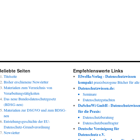
zur
ePrivacy-
VO
und
Synopse
zum
Subskriptuionspreis
Beliebte Seiten
Empfehlenswerte Links
Titelseite
EfweHa-Verlag - Datenschutzwissen
Bisher erschienene Newsletter
kompakt
praxisbezogene Bücher für alle
Materialien zum Verzeichnis von
Datenschutzwissen.de:
Verarbeitungstätigkeiten
Seminare
Das neue Bundesdatenschutzgesetz
Datenschutzgutachten
(BDSG-neu)
DaSchuWi GmbH - Datenschutzwisse
Materialien zur DSGVO und zum BDSG-
für die Praxis:
neu
Datenschutzberatung
Entstehungsgeschichte der EU-
Datenschutzbeauftragter
Datenschutz-Grundverordnung
Deutsche Vereinigung für
Newsletter
Datenschutz e.V.