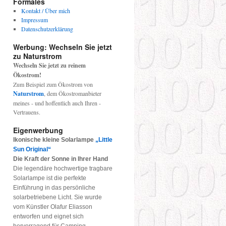
Formales
Kontakt / Über mich
Impressum
Datenschutzerklärung
Werbung: Wechseln Sie jetzt
zu Naturstrom
Wechseln Sie jetzt zu reinem
Ökostrom!
Zum Beispiel zum Ökostrom von
Naturstrom
, dem Ökostromanbieter
meines - und hoffentlich auch Ihren -
Vertrauens.
Eigenwerbung
Ikonische kleine Solarlampe
„Little
Sun Original“
Die Kraft der Sonne in Ihrer Hand
Die legendäre hochwertige tragbare
Solarlampe ist die perfekte
Einführung in das persönliche
solarbetriebene Licht. Sie wurde
vom Künstler Olafur Eliasson
entworfen und eignet sich