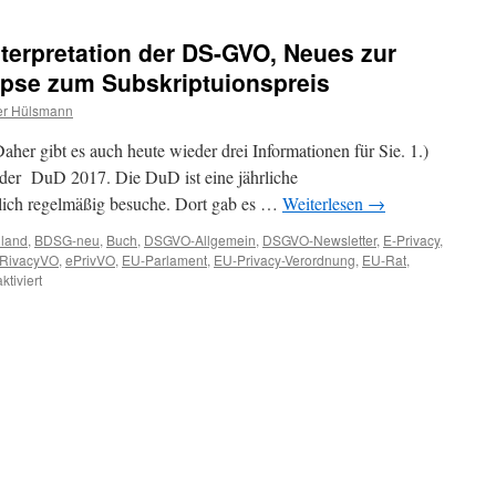
terpretation der DS-GVO, Neues zur
pse zum Subskriptuionspreis
r Hülsmann
Daher gibt es auch heute wieder drei Informationen für Sie. 1.)
t
 der DuD 2017. Die DuD ist eine jährliche
mlich regelmäßig besuche. Dort gab es …
Weiterlesen
→
hland
,
BDSG-neu
,
Buch
,
DSGVO-Allgemein
,
DSGVO-Newsletter
,
E-Privacy
,
RivacyVO
,
ePrivVO
,
EU-Parlament
,
EU-Privacy-Verordnung
,
EU-Rat
,
für
tiviert
[DSGVO-
NL]
X-
338
–
Interpretation
der
DS-
GVO,
Neues