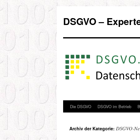
Zum
Inhalt
DSGVO – Experten
springen
Die DSGVO
DSGVO im Betrieb
B
DSGVO-New
Archiv der Kategorie: