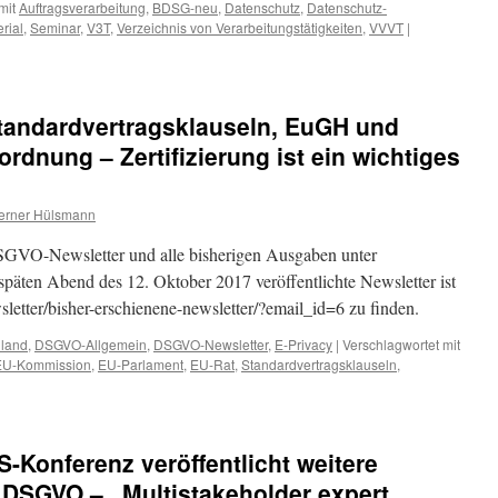
mit
Auftragsverarbeitung
,
BDSG-neu
,
Datenschutz
,
Datenschutz-
rial
,
Seminar
,
V3T
,
Verzeichnis von Verarbeitungstätigkeiten
,
VVVT
|
tandardvertragsklauseln, EuGH und
rdnung – Zertifizierung ist ein wichtiges
erner Hülsmann
DSGVO-Newsletter und alle bisherigen Ausgaben unter
späten Abend des 12. Oktober 2017 veröffentlichte Newsletter ist
wsletter/bisher-erschienene-newsletter/?email_id=6 zu finden.
hland
,
DSGVO-Allgemein
,
DSGVO-Newsletter
,
E-Privacy
|
Verschlagwortet mit
EU-Kommission
,
EU-Parlament
,
EU-Rat
,
Standardvertragsklauseln
,
GVO-
ung
-Konferenz veröffentlicht weitere
 DSGVO – „Multistakeholder expert