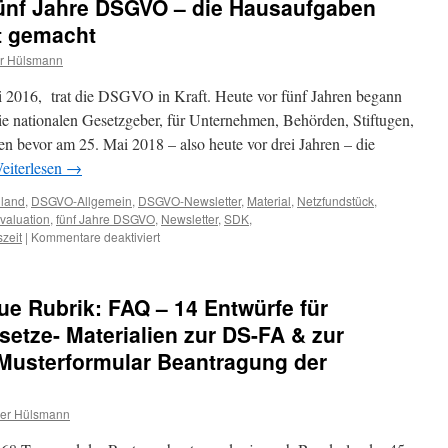
Fünf Jahre DSGVO – die Hausaufgaben
t gemacht
r Hülsmann
i 2016, trat die DSGVO in Kraft. Heute vor fünf Jahren begann
die nationalen Gesetzgeber, für Unternehmen, Behörden, Stiftugen,
nen bevor am 25. Mai 2018 – also heute vor drei Jahren – die
eiterlesen
→
hland
,
DSGVO-Allgemein
,
DSGVO-Newsletter
,
Material
,
Netzfundstück
,
valuation
,
fünf Jahre DSGVO
,
Newsletter
,
SDK
,
für
zeit
|
Kommentare deaktiviert
[Update
04.06.2021]
Fünf
e Rubrik: FAQ – 14 Entwürfe für
Jahre
DSGVO
tze- Materialien zur DS-FA & zur
–
usterformular Beantragung der
die
Hausaufgaben
sind
er Hülsmann
immer
noch