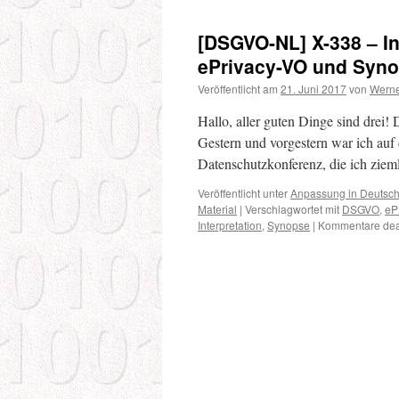
NL]
X-
[DSGVO-NL] X-338 – In
325
–
ePrivacy-VO und Syno
DSAnpUG-
Veröffentlicht am
21. Juni 2017
von
Werne
EU
im
Hallo, aller guten Dinge sind drei! 
Bundesgesetzblat
veröffentlicht
Gestern und vorgestern war ich auf
–
Datenschutzkonferenz, die ich zie
Vortragsfolien
online
Veröffentlicht unter
Anpassung in Deutsc
gestellt
Material
|
Verschlagwortet mit
DSGVO
,
eP
–
Interpretation
,
Synopse
|
Kommentare deak
Synopse
im
Druck