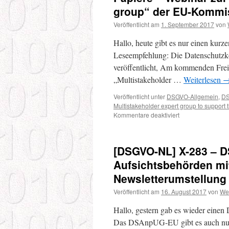
Stan
LfD-
group“ der EU-Kommi
EuG
MeckPom
und
stellt
Veröffentlicht am
1. September 2017
von
DSG
Fragebogen
–
für
Hallo, heute gibt es nur einen kurz
ePri
Arztpraxen
Leseempfehlung: Die Datenschutz
Vero
vor
veröffentlicht, Am kommenden Frei
–
Zerti
„Multistakeholder …
Weiterlesen
ist
ein
Veröffentlicht unter
DSGVO-Allgemein
,
DS
wich
Multistakeholder expert group to support 
The
für
Kommentare deaktiviert
[DSGVO-
NL]
X-
[DSGVO-NL] X-283 – D
267
–
Aufsichtsbehörden mi
DS-
Newsletterumstellung
Konferenz
veröffentlicht
Veröffentlicht am
16. August 2017
von
We
weitere
Papiere
Hallo, gestern gab es wieder eine
–
Das DSAnpUG-EU gibt es auch nun 
Webinar