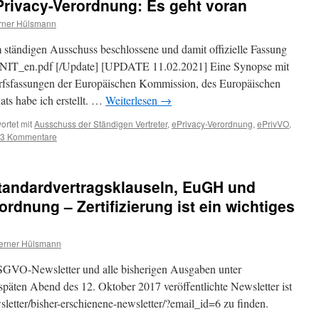
Privacy-Verordnung: Es geht voran
ner Hülsmann
ständigen Ausschuss beschlossene und damit offizielle Fassung
_INIT_en.pdf [/Update] [UPDATE 11.02.2021] Eine Synopse mit
rfsfassungen der Europäischen Kommission, des Europäischen
ts habe ich erstellt. …
Weiterlesen
→
ortet mit
Ausschuss der Ständigen Vertreter
,
ePrivacy-Verordnung
,
ePrivVO
,
3 Kommentare
tandardvertragsklauseln, EuGH und
rdnung – Zertifizierung ist ein wichtiges
erner Hülsmann
DSGVO-Newsletter und alle bisherigen Ausgaben unter
späten Abend des 12. Oktober 2017 veröffentlichte Newsletter ist
wsletter/bisher-erschienene-newsletter/?email_id=6 zu finden.