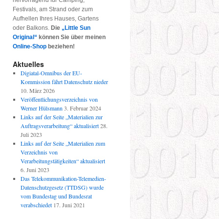
hervorragend für Camping,
Festivals, am Strand oder zum
Aufhellen Ihres Hauses, Gartens
oder Balkons.
Die
„Little Sun
Original“
können Sie über meinen
Online-Shop
beziehen!
Aktuelles
Digiatal-Omnibus der EU-
Kommission fährt Datenschutz nieder
10. März 2026
Veröffentlichungsverzeichnis von
Werner Hülsmann
3. Februar 2024
Links auf der Seite „Materialien zur
Auftragsverarbeitung“ aktualisiert
28.
Juli 2023
Links auf der Seite „Materialien zum
Verzeichnis von
Verarbeitungstätigkeiten“ aktualisiert
6. Juni 2023
Das Telekommunikation-Telemedien-
Datenschutzgesetz (TTDSG) wurde
vom Bundestag und Bundesrat
verabschiedet
17. Juni 2021