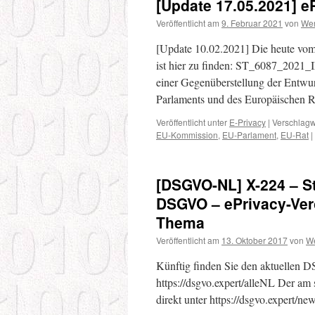
[Update 17.05.2021] e
Veröffentlicht am
9. Februar 2021
von
Wer
[Update 10.02.2021] Die heute vom 
ist hier zu finden: ST_6087_2021
einer Gegenüberstellung der Entwu
Parlaments und des Europäischen Ra
Veröffentlicht unter
E-Privacy
|
Verschlagw
EU-Kommission
,
EU-Parlament
,
EU-Rat
|
[DSGVO-NL] X-224 – S
DSGVO – ePrivacy-Vero
Thema
Veröffentlicht am
13. Oktober 2017
von
W
Künftig finden Sie den aktuellen 
https://dsgvo.expert/alleNL Der am 
direkt unter https://dsgvo.expert/ne