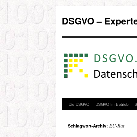
Zum
Inhalt
DSGVO – Experten
springen
Die DSGVO
DSGVO im Betrieb
B
EU-Rat
Schlagwort-Archiv: