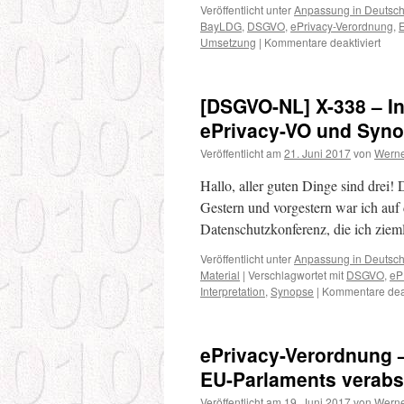
Veröffentlicht unter
Anpassung in Deutsc
BayLDG
,
DSGVO
,
ePrivacy-Verordnung
,
für
Umsetzung
|
Kommentare deaktiviert
[DS
NL]
X-
[DSGVO-NL] X-338 – In
224
–
ePrivacy-VO und Syno
Stan
Veröffentlicht am
21. Juni 2017
von
Werne
EuG
und
Hallo, aller guten Dinge sind drei! 
DSG
–
Gestern und vorgestern war ich auf
ePri
Datenschutzkonferenz, die ich zie
Vero
–
Veröffentlicht unter
Anpassung in Deutsc
Zerti
Material
|
Verschlagwortet mit
DSGVO
,
eP
ist
Interpretation
,
Synopse
|
Kommentare deak
ein
wich
The
ePrivacy-Verordnung 
EU-Parlaments verabsc
Veröffentlicht am
19. Juni 2017
von
Werne