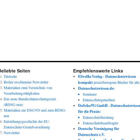
Beliebte Seiten
Empfehlenswerte Links
Titelseite
EfweHa-Verlag - Datenschutzwissen
Bisher erschienene Newsletter
kompakt
praxisbezogene Bücher für alle
Materialien zum Verzeichnis von
Datenschutzwissen.de:
Verarbeitungstätigkeiten
Seminare
Das neue Bundesdatenschutzgesetz
Datenschutzgutachten
(BDSG-neu)
DaSchuWi GmbH - Datenschutzwisse
Materialien zur DSGVO und zum BDSG-
für die Praxis:
neu
Datenschutzberatung
Entstehungsgeschichte der EU-
Datenschutzbeauftragter
Datenschutz-Grundverordnung
Deutsche Vereinigung für
Newsletter
Datenschutz e.V.