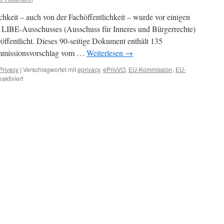
DS-
hkeit – auch von der Fachöffentlichkeit – wurde vor einigen
GVO,
Neues
s LIBE-Ausschusses (Ausschuss für Inneres und Bürgerrechte)
zur
ffentlicht. Dieses 90-seitige Dokument enthält 135
ePrivacy-
mmissionsvorschlag vom …
Weiterlesen
→
VO
und
Privacy
|
Verschlagwortet mit
eprivacy
,
ePrivVO
,
EU-Kommission
,
EU-
Synopse
für
ktiviert
zum
ePrivacy-
Subskriptuionspreis
Verordnung
–
Berichts
des
LIBE-
Ausschusses
vom
EU-
Parlaments
verabschiedet
[Update
–
26.10.2017]