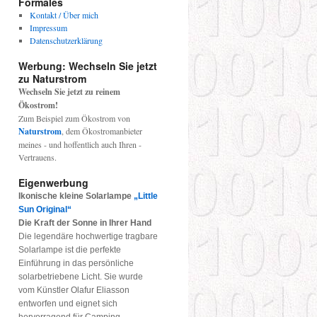
Formales
Kontakt / Über mich
Impressum
Datenschutzerklärung
Werbung: Wechseln Sie jetzt
zu Naturstrom
Wechseln Sie jetzt zu reinem
Ökostrom!
Zum Beispiel zum Ökostrom von
Naturstrom
, dem Ökostromanbieter
meines - und hoffentlich auch Ihren -
Vertrauens.
Eigenwerbung
Ikonische kleine Solarlampe
„Little
Sun Original“
Die Kraft der Sonne in Ihrer Hand
Die legendäre hochwertige tragbare
Solarlampe ist die perfekte
Einführung in das persönliche
solarbetriebene Licht. Sie wurde
vom Künstler Olafur Eliasson
entworfen und eignet sich