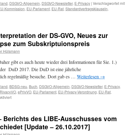
hland
,
DSGVO-Allgemein
,
DSGVO-Newsletter
,
E-Privacy
|
Verschlagwortet mit
EU-Kommission
,
EU-Parlament
,
EU-Rat
,
Standardvertragsklauseln
,
GVO-
terpretation der DS-GVO, Neues zur
pse zum Subskriptuionspreis
dardvertragsklauseln,
r Hülsmann
H
Daher gibt es auch heute wieder drei Informationen für Sie. 1.)
VO
 der DuD 2017. Die DuD ist eine jährliche
vacy-
mlich regelmäßig besuche. Dort gab es …
Weiterlesen
→
rdnung
hland
,
BDSG-neu
,
Buch
,
DSGVO-Allgemein
,
DSGVO-Newsletter
,
E-Privacy
,
fizierung
RivacyVO
,
ePrivVO
,
EU-Parlament
,
EU-Privacy-Verordnung
,
EU-Rat
,
für
tiviert
[DSGVO-
tiges
NL]
ma
X-
– Berichts des LIBE-Ausschusses vom
338
–
hiedet [Update – 26.10.2017]
Interpretation
r Hülsmann
der