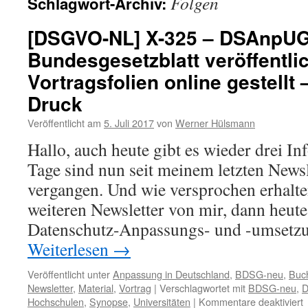
Folgen
Schlagwort-Archiv:
[DSGVO-NL] X-325 – DSAnpUG
Bundesgesetzblatt veröffentlic
Vortragsfolien online gestellt
Druck
Veröffentlicht am
5. Juli 2017
von
Werner Hülsmann
Hallo, auch heute gibt es wieder drei In
Tage sind nun seit meinem letzten Newsl
vergangen. Und wie versprochen erhalte
weiteren Newsletter von mir, dann heut
Datenschutz-Anpassungs- und -umsetz
Weiterlesen
→
Veröffentlicht unter
Anpassung in Deutschland
,
BDSG-neu
,
Buc
Newsletter
,
Material
,
Vortrag
|
Verschlagwortet mit
BDSG-neu
,
f
Hochschulen
,
Synopse
,
Universitäten
|
Kommentare deaktiviert