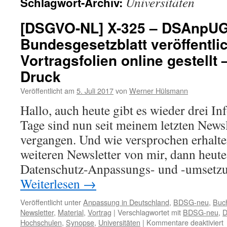
Universitäten
Schlagwort-Archiv:
[DSGVO-NL] X-325 – DSAnpUG
Bundesgesetzblatt veröffentlic
Vortragsfolien online gestellt
Druck
Veröffentlicht am
5. Juli 2017
von
Werner Hülsmann
Hallo, auch heute gibt es wieder drei In
Tage sind nun seit meinem letzten Newsl
vergangen. Und wie versprochen erhalte
weiteren Newsletter von mir, dann heut
Datenschutz-Anpassungs- und -umsetz
Weiterlesen
→
Veröffentlicht unter
Anpassung in Deutschland
,
BDSG-neu
,
Buc
Newsletter
,
Material
,
Vortrag
|
Verschlagwortet mit
BDSG-neu
,
f
Hochschulen
,
Synopse
,
Universitäten
|
Kommentare deaktiviert