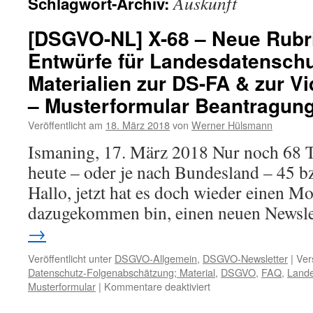
Auskunft
Schlagwort-Archiv:
[DSGVO-NL] X-68 – Neue Rubri
Entwürfe für Landesdatenschu
Materialien zur DS-FA & zur 
– Musterformular Beantragung
Veröffentlicht am
18. März 2018
von
Werner Hülsmann
Ismaning, 17. März 2018 Nur noch 68 T
heute – oder je nach Bundesland – 45 b
Hallo, jetzt hat es doch wieder einen Mo
dazugekommen bin, einen neuen Newsl
→
Veröffentlicht unter
DSGVO-Allgemein
,
DSGVO-Newsletter
|
Ver
Datenschutz-Folgenabschätzung; Material
,
DSGVO
,
FAQ
,
Lande
für
Musterformular
|
Kommentare deaktiviert
[DSGVO-