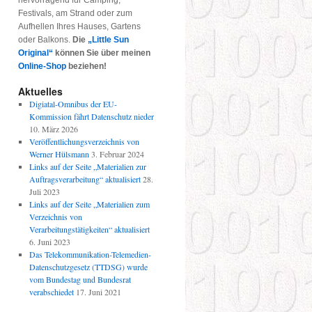
hervorragend für Camping,
O-
Festivals, am Strand oder zum
hnungen
Aufhellen Ihres Hauses, Gartens
oder Balkons.
Die
„Little Sun
Original“
können Sie über meinen
Online-Shop
beziehen!
Aktuelles
Digiatal-Omnibus der EU-
Kommission fährt Datenschutz nieder
10. März 2026
Veröffentlichungsverzeichnis von
Werner Hülsmann
3. Februar 2024
Links auf der Seite „Materialien zur
Auftragsverarbeitung“ aktualisiert
28.
Juli 2023
Links auf der Seite „Materialien zum
Verzeichnis von
Verarbeitungstätigkeiten“ aktualisiert
6. Juni 2023
Das Telekommunikation-Telemedien-
Datenschutzgesetz (TTDSG) wurde
vom Bundestag und Bundesrat
verabschiedet
17. Juni 2021