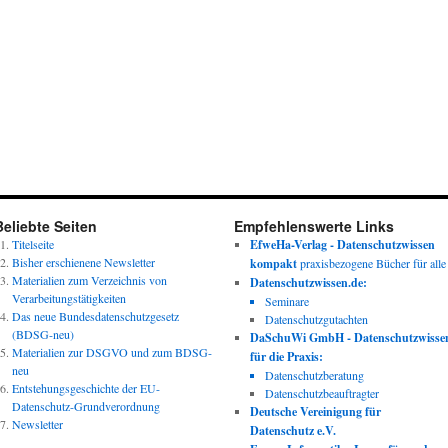
Beliebte Seiten
Empfehlenswerte Links
Titelseite
EfweHa-Verlag - Datenschutzwissen
Bisher erschienene Newsletter
kompakt
praxisbezogene Bücher für alle
Materialien zum Verzeichnis von
Datenschutzwissen.de:
Verarbeitungstätigkeiten
Seminare
Das neue Bundesdatenschutzgesetz
Datenschutzgutachten
(BDSG-neu)
DaSchuWi GmbH - Datenschutzwisse
Materialien zur DSGVO und zum BDSG-
für die Praxis:
neu
Datenschutzberatung
Entstehungsgeschichte der EU-
Datenschutzbeauftragter
Datenschutz-Grundverordnung
Deutsche Vereinigung für
Newsletter
Datenschutz e.V.