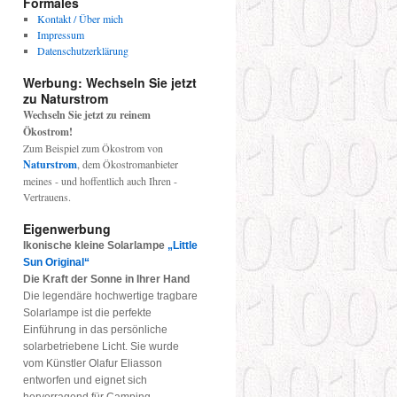
Formales
Kontakt / Über mich
Impressum
Datenschutzerklärung
Werbung: Wechseln Sie jetzt
zu Naturstrom
Wechseln Sie jetzt zu reinem
Ökostrom!
Zum Beispiel zum Ökostrom von
Naturstrom
, dem Ökostromanbieter
meines - und hoffentlich auch Ihren -
Vertrauens.
te
.2020]
Eigenwerbung
Ikonische kleine Solarlampe
„Little
Sun Original“
Die Kraft der Sonne in Ihrer Hand
heidungen
Die legendäre hochwertige tragbare
Solarlampe ist die perfekte
schutz
Einführung in das persönliche
solarbetriebene Licht. Sie wurde
e-
vom Künstler Olafur Eliasson
entworfen und eignet sich