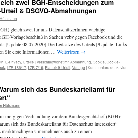
Gleich zwei BGH-Entscheidungen zum
e-Urteil & DSGVO-Abmahnungen
 Hülsmann
BGH) gleich zwei für uns DatenschützerInnen wichtige
EuGH-Vorlagebeschluß in Sachen vzbv gegen Facebook und die
 [Update 08.07.2020] Die Leitsätze des Urteils [/Update] Links
en Sie erste Informationen …
Weiterlesen
→
in
,
E-Privacy
,
Urteile
|
Verschlagwortet mit
Abmahnung
,
Cookie
,
Cookie-
für
ook
,
I ZR 186/17
,
I ZR 7/16
,
Planet49-Urteil
,
Vorlage
|
Kommentare deaktiviert
[Upda
08.07
Gleich
Warum sich das Bun­des­kar­tellamt für
zwei
BGH-
ert“
Entsc
r Hülsmann
zum
Daten
de zur morgigen Verhandlung vor dem Bundesgerichtshof (BGH):
–
Cooki
sich das Bun­des­kar­tellamt für Daten­schutz inter­es­siert“
Urteil
es marktmächtigen Unternehmens auch zu einem
&