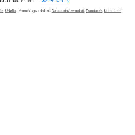
r BGH bald klären. …
Weiterlesen
→
DSGV
Abma
in
,
Urteile
|
Verschlagwortet mit
Datenschutzverstoß
,
Facebook
,
Kartellamt
|