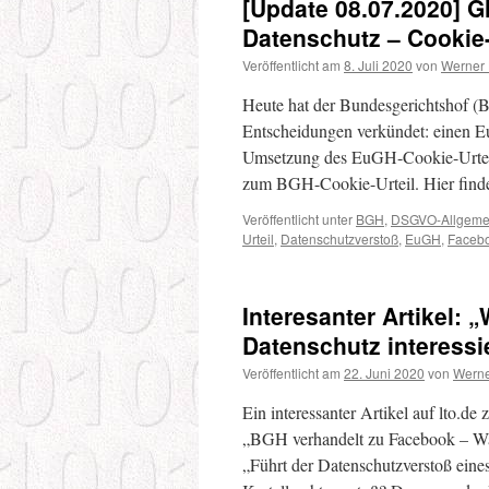
[Update 08.07.2020] 
Datenschutz – Cooki
Veröffentlicht am
8. Juli 2020
von
Werner
Heute hat der Bundesgerichtshof (
Entscheidungen verkündet: einen 
Umsetzung des EuGH-Cookie-Urteils
zum BGH-Cookie-Urteil. Hier find
Veröffentlicht unter
BGH
,
DSGVO-Allgeme
Urteil
,
Datenschutzverstoß
,
EuGH
,
Faceb
Interesanter Artikel: „
Daten­schutz inter­es­si
Veröffentlicht am
22. Juni 2020
von
Werne
Ein interessanter Artikel auf lto.
„BGH verhandelt zu Facebook – Warum 
„Führt der Datenschutzverstoß ein