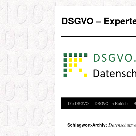
Zum
Inhalt
DSGVO – Experten
springen
Die DSGVO
DSGVO im Betrieb
B
Datenschutzve
Schlagwort-Archiv: