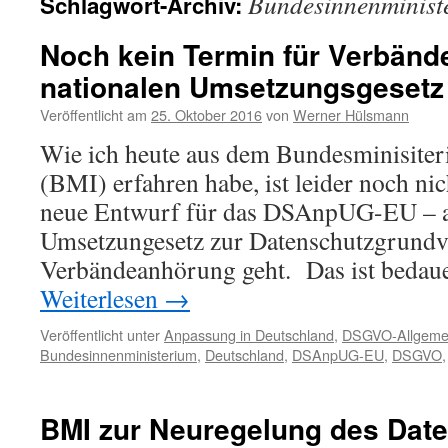
Bundesinnenminist
Schlagwort-Archiv:
Noch kein Termin für Verbän
nationalen Umsetzungsgesetz
Veröffentlicht am
25. Oktober 2016
von
Werner Hülsmann
Wie ich heute aus dem Bundesminisiter
(BMI) erfahren habe, ist leider noch ni
neue Entwurf für das DSAnpUG-EU – al
Umsetzungesetz zur Datenschutzgrundv
Verbändeanhörung geht. Das ist bedaue
Weiterlesen
→
Veröffentlicht unter
Anpassung in Deutschland
,
DSGVO-Allgeme
Bundesinnenministerium
,
Deutschland
,
DSAnpUG-EU
,
DSGVO
BMI zur Neuregelung des Dat