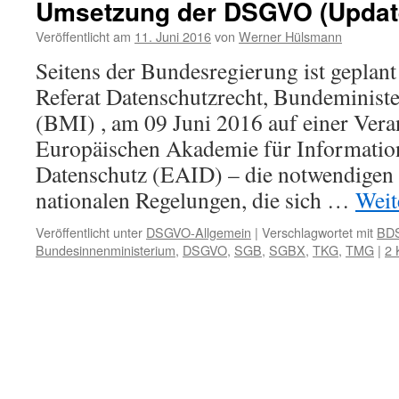
Umsetzung der DSGVO (Update
Veröffentlicht am
11. Juni 2016
von
Werner Hülsmann
Seitens der Bundesregierung ist geplant
Referat Datenschutzrecht, Bundeminist
(BMI) , am 09 Juni 2016 auf einer Vera
Europäischen Akademie für Information
Datenschutz (EAID) – die notwendigen
nationalen Regelungen, die sich …
Weit
Veröffentlicht unter
DSGVO-Allgemein
|
Verschlagwortet mit
BD
Bundesinnenministerium
,
DSGVO
,
SGB
,
SGBX
,
TKG
,
TMG
|
2 