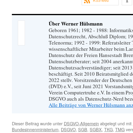
RSS-feed
Über Werner Hülsmann
Geboren 1961; 1982 - 1988: Informati
Datenschutzrecht, Abschluß Diplom; 19
Telenorma; 1992 - 1999: Referatsleiter
wissenschaftlicher Mitarbeiter beim La
Datenschutz der Freien Hansestadt Brem
Datenschutzberater; seit 2004 anerkann
Datenschutzsachverständiger; seit 201
beschäftigt. Seit 2010 Beiratsmitglied d
2022 stellv. Vorsitzender der Deutsche
(DVD) e.V., seit Juni 2021 Vorstandsmi
Verein Computertruhe e.V. In einem Pro
DSGVO auch als Datenschutz-Nerd beze
Alle Beiträge von Werner Hülsmann an
Dieser Beitrag wurde unter
DSGVO-Allgemein
abgelegt und mit
Bundesinnenministerium
,
DSGVO
,
SGB
,
SGBX
,
TKG
,
TMG
vers