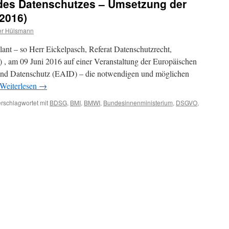
des Datenschutzes – Umsetzung der
2016)
r Hülsmann
lant – so Herr Eickelpasch, Referat Datenschutzrecht,
, am 09 Juni 2016 auf einer Veranstaltung der Europäischen
 und Datenschutz (EAID) – die notwendigen und möglichen
Weiterlesen
→
rschlagwortet mit
BDSG
,
BMI
,
BMWI
,
Bundesinnenministerium
,
DSGVO
,