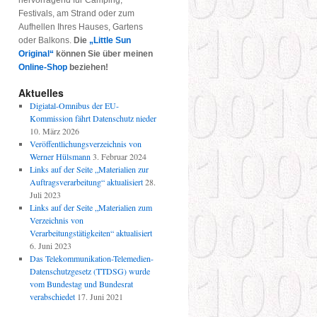
hervorragend für Camping,
Festivals, am Strand oder zum
Aufhellen Ihres Hauses, Gartens
oder Balkons.
Die
„Little Sun
Original“
können Sie über meinen
Online-Shop
beziehen!
Aktuelles
Digiatal-Omnibus der EU-
Kommission fährt Datenschutz nieder
10. März 2026
Veröffentlichungsverzeichnis von
Werner Hülsmann
3. Februar 2024
Links auf der Seite „Materialien zur
Auftragsverarbeitung“ aktualisiert
28.
Juli 2023
Links auf der Seite „Materialien zum
Verzeichnis von
Verarbeitungstätigkeiten“ aktualisiert
6. Juni 2023
Das Telekommunikation-Telemedien-
Datenschutzgesetz (TTDSG) wurde
vom Bundestag und Bundesrat
verabschiedet
17. Juni 2021