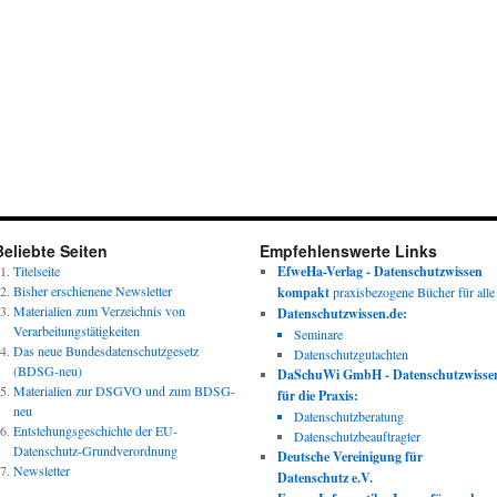
Beliebte Seiten
Empfehlenswerte Links
Titelseite
EfweHa-Verlag - Datenschutzwissen
Bisher erschienene Newsletter
kompakt
praxisbezogene Bücher für alle
Materialien zum Verzeichnis von
Datenschutzwissen.de:
Verarbeitungstätigkeiten
Seminare
Das neue Bundesdatenschutzgesetz
Datenschutzgutachten
(BDSG-neu)
DaSchuWi GmbH - Datenschutzwisse
Materialien zur DSGVO und zum BDSG-
für die Praxis:
neu
Datenschutzberatung
Entstehungsgeschichte der EU-
Datenschutzbeauftragter
Datenschutz-Grundverordnung
Deutsche Vereinigung für
Newsletter
Datenschutz e.V.