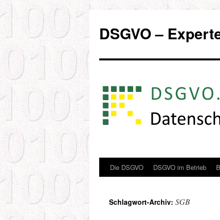
Zum
Inhalt
DSGVO – Experten
springen
Die DSGVO
DSGVO im Betrieb
B
SGB
Schlagwort-Archiv: