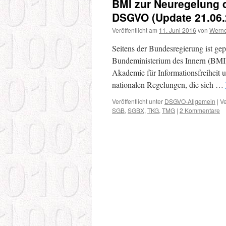
BMI zur Neuregelung 
DSGVO (Update 21.06.
Veröffentlicht am
11. Juni 2016
von
Werne
Seitens der Bundesregierung ist gep
Bundeministerium des Innern (BMI) 
Akademie für Informationsfreiheit
nationalen Regelungen, die sich …
Veröffentlicht unter
DSGVO-Allgemein
|
Ve
SGB
,
SGBX
,
TKG
,
TMG
|
2 Kommentare