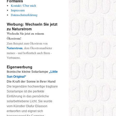
Formales
Kontakt / Über mich
Impressum
Datenschutzerklärung
Werbung: Wechseln Sie jetzt
zu Naturstrom
Wechseln Sie jetzt zu reinem
Ökostrom!
Zum Beispiel zum Ökostrom von
Naturstrom
, dem Ökostromanbieter
meines - und hoffentlich auch Ihren -
Vertrauens.
Eigenwerbung
Ikonische kleine Solarlampe
„Little
Sun Original“
Die Kraft der Sonne in Ihrer Hand
Die legendäre hochwertige tragbare
Solarlampe ist die perfekte
Einführung in das persönliche
solarbetriebene Licht. Sie wurde
vom Künstler Olafur Eliasson
entworfen und eignet sich