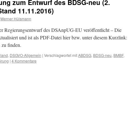
zung zum Entwurf des BDSG-neu (2.
tand 11.11.2016)
Werner Hülsmann
er Regierungsentwurf des DSAnpUG-EU veröffentlicht – Die
ualisiert und ist als PDF-Datei hier bzw. unter diesem Kurzlink:
zu finden.
hland
,
DSGVO-Allgemein
|
Verschlagwortet mit
ABDSG
,
BDSG-neu
,
BMBF
,
örung
|
4 Kommentare