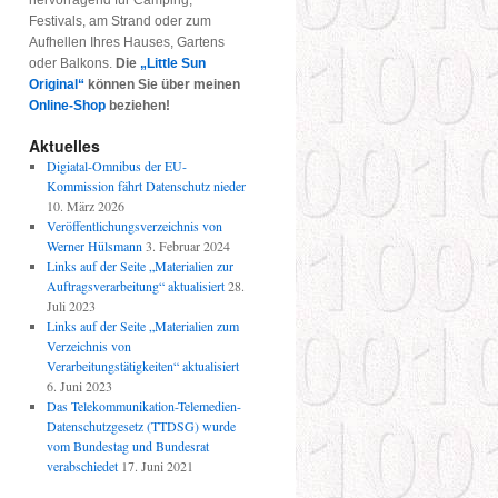
hervorragend für Camping,
Festivals, am Strand oder zum
Aufhellen Ihres Hauses, Gartens
oder Balkons.
Die
„Little Sun
Original“
können Sie über meinen
Online-Shop
beziehen!
Aktuelles
Digiatal-Omnibus der EU-
Kommission fährt Datenschutz nieder
10. März 2026
Veröffentlichungsverzeichnis von
Werner Hülsmann
3. Februar 2024
Links auf der Seite „Materialien zur
Auftragsverarbeitung“ aktualisiert
28.
Juli 2023
Links auf der Seite „Materialien zum
Verzeichnis von
Verarbeitungstätigkeiten“ aktualisiert
6. Juni 2023
Das Telekommunikation-Telemedien-
Datenschutzgesetz (TTDSG) wurde
vom Bundestag und Bundesrat
verabschiedet
17. Juni 2021