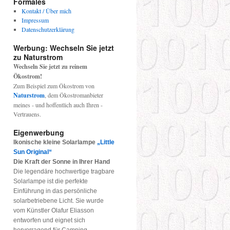
Formales
Kontakt / Über mich
Impressum
Datenschutzerklärung
Werbung: Wechseln Sie jetzt
zu Naturstrom
Wechseln Sie jetzt zu reinem
Ökostrom!
Zum Beispiel zum Ökostrom von
Naturstrom
, dem Ökostromanbieter
meines - und hoffentlich auch Ihren -
Vertrauens.
Eigenwerbung
Ikonische kleine Solarlampe
„Little
Sun Original“
Die Kraft der Sonne in Ihrer Hand
Die legendäre hochwertige tragbare
Solarlampe ist die perfekte
Einführung in das persönliche
solarbetriebene Licht. Sie wurde
vom Künstler Olafur Eliasson
entworfen und eignet sich