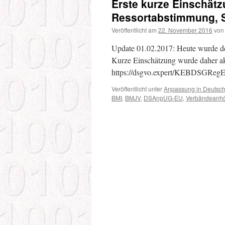
Erste kurze Einschät
Ressortabstimmung, S
Veröffentlicht am
22. November 2016
von
Update 01.02.2017: Heute wurde d
Kurze Einschätzung wurde daher akt
https://dsgvo.expert/KEBDSGRegE 
Veröffentlicht unter
Anpassung in Deutsc
BMI
,
BMJV
,
DSAnpUG-EU
,
Verbändeanh