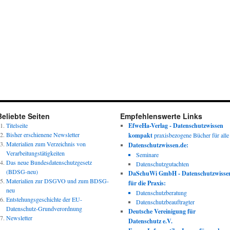
Beliebte Seiten
Empfehlenswerte Links
Titelseite
EfweHa-Verlag - Datenschutzwissen
Bisher erschienene Newsletter
kompakt
praxisbezogene Bücher für alle
Materialien zum Verzeichnis von
Datenschutzwissen.de:
Verarbeitungstätigkeiten
Seminare
Das neue Bundesdatenschutzgesetz
Datenschutzgutachten
(BDSG-neu)
DaSchuWi GmbH - Datenschutzwisse
Materialien zur DSGVO und zum BDSG-
für die Praxis:
neu
Datenschutzberatung
Entstehungsgeschichte der EU-
Datenschutzbeauftragter
Datenschutz-Grundverordnung
Deutsche Vereinigung für
Newsletter
Datenschutz e.V.