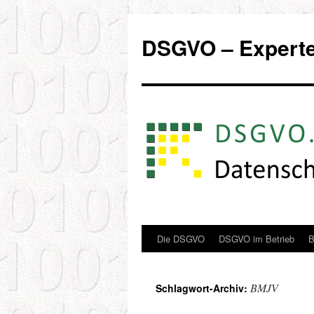
Zum
Inhalt
DSGVO – Experten
springen
Die DSGVO
DSGVO im Betrieb
B
BMJV
Schlagwort-Archiv: