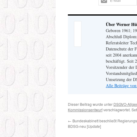
E-Mail
Über Werner H
Geboren 1961; 19
Abschluß Diplom;
Referatsleiter Te
Datenschutz der F
seit 2004 anerkan
beschäftigt. Seit 
Vorsitzender der 
Vorstandsmitglied
Umsetzung der DS
Alle Beiträge vo
Dieser Beitrag wurde unter
DSGVO-Allge
Kommissionsentwurf
verschlagwortet. Se
←
Bundeskabinett beschließt Regierungs
BDSG-neu [Update]