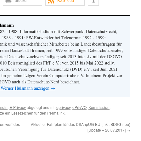
drucken
RSS-feed
ülsmann
82 - 1988: Informatikstudium mit Schwerpunkt Datenschutzrecht,
 1988 - 1991: SW-Entwickler bei Telenorma; 1992 - 1999:
chnik und wissenschaftlicher Mitarbeiter beim Landesbeauftragten für
reien Hansestadt Bremen; seit 1999 selbständiger Datenschutzberater;
nter Datenschutzsachverständiger; seit 2013 intensiv mit der DSGVO
2010 Beiratsmitglied des FIfF e.V.; von 2015 bis Mai 2022 stellv.
Deutschen Vereinigung für Datenschutz (DVD) e.V., seit Juni 2021
 im gemeinnützigen Verein Computertruhe e.V. In einem Projekt zur
GVO auch als Datenschutz-Nerd bezeichnet.
n Werner Hülsmann anzeigen
→
mein
,
E-Privacy
abgelegt und mit
eprivacy
,
ePrivVO
,
Kommission
,
tze ein Lesezeichen für den
Permalink
.
entwurf des
Aktueller Fahrplan für das DSAnpUG-EU (inkl. BDSG-neu)
[Update – 26.07.2017]
→