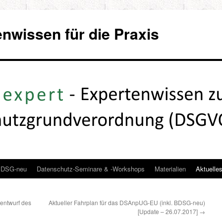
wissen für die Praxis
DSG-neu
Datenschutz-Seminare & -Workshops
Materialien
Aktuelle
entwurf des
Aktueller Fahrplan für das DSAnpUG-EU (inkl. BDSG-neu)
[Update – 26.07.2017]
→