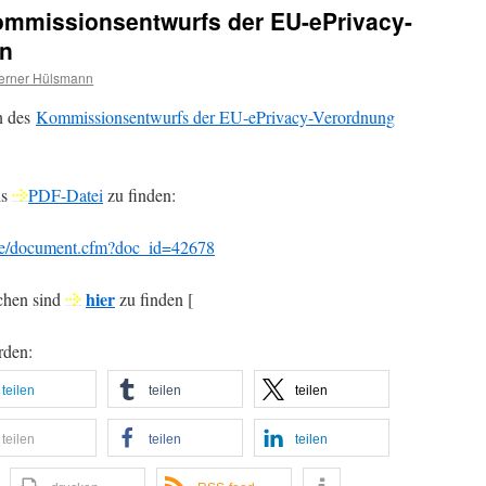
mmissionsentwurfs der EU-ePrivacy-
en
erner Hülsmann
n des
Kommissionsentwurfs der EU-ePrivacy-Verordnung
ls
PDF-Datei
zu finden:
dae/document.cfm?doc_id=42678
hier
chen sind
zu finden [
rden:
teilen
teilen
teilen
teilen
teilen
teilen