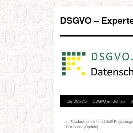
Zum
Inhalt
DSGVO – Experten
springen
Die DSGVO
DSGVO im Betrieb
B
←
Bundeskabinett beschließt Regierungs
BDSG-neu [Update]