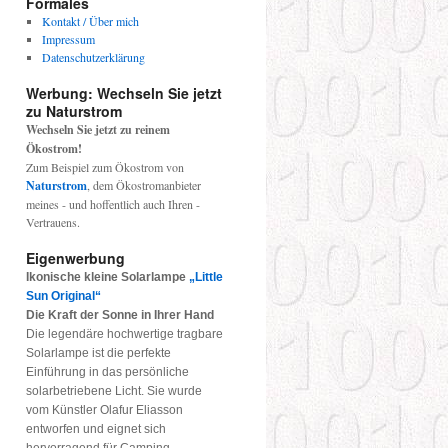
Formales
Kontakt / Über mich
Impressum
Datenschutzerklärung
Werbung: Wechseln Sie jetzt
zu Naturstrom
Wechseln Sie jetzt zu reinem
Ökostrom!
Zum Beispiel zum Ökostrom von
Naturstrom
, dem Ökostromanbieter
meines - und hoffentlich auch Ihren -
Vertrauens.
Eigenwerbung
Ikonische kleine Solarlampe
„Little
Sun Original“
Die Kraft der Sonne in Ihrer Hand
Die legendäre hochwertige tragbare
Solarlampe ist die perfekte
Einführung in das persönliche
solarbetriebene Licht. Sie wurde
vom Künstler Olafur Eliasson
entworfen und eignet sich