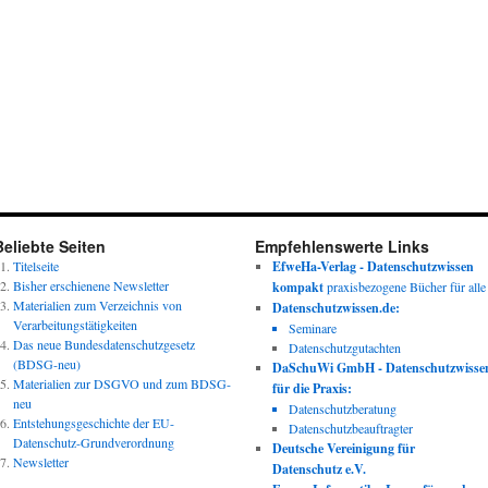
Beliebte Seiten
Empfehlenswerte Links
Titelseite
EfweHa-Verlag - Datenschutzwissen
Bisher erschienene Newsletter
kompakt
praxisbezogene Bücher für alle
Materialien zum Verzeichnis von
Datenschutzwissen.de:
Verarbeitungstätigkeiten
Seminare
Das neue Bundesdatenschutzgesetz
Datenschutzgutachten
(BDSG-neu)
DaSchuWi GmbH - Datenschutzwisse
Materialien zur DSGVO und zum BDSG-
für die Praxis:
neu
Datenschutzberatung
Entstehungsgeschichte der EU-
Datenschutzbeauftragter
Datenschutz-Grundverordnung
Deutsche Vereinigung für
Newsletter
Datenschutz e.V.