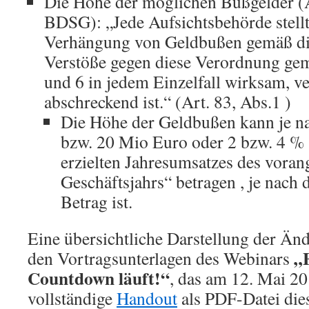
Die Höhe der möglichen Bußgelder (Ar
BDSG): „Jede Aufsichtsbehörde stellt 
Verhängung von Geldbußen gemäß die
Verstöße gegen diese Verordnung ge
und 6 in jedem Einzelfall wirksam, v
abschreckend ist.“ (Art. 83, Abs.1 )
Die Höhe der Geldbußen kann je na
bzw. 20 Mio Euro oder 2 bzw. 4 % 
erzielten Jahresumsatzes des vora
Geschäftsjahrs“ betragen , je nach
Betrag ist.
Eine übersichtliche Darstellung der Änd
„
den Vortragsunterlagen des Webinars
Countdown läuft!“
, das am 12. Mai 20
vollständige
Handout
als PDF-Datei die