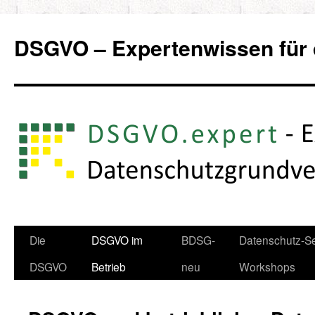
Zum
Inhalt
DSGVO – Expertenwissen für 
springen
Die
DSGVO im
BDSG-
Datenschutz-Se
DSGVO
Betrieb
neu
Workshops